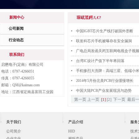
新闻中心
琛屼笟鍔ㄦ€?
公司新闻
• 中国IGBT芯片生产线打破国外垄断
行业动态
• 联发科芯片手机被曝存在安全漏洞
• 广电总局发函关闭互联网电视盒子视
联系我们
• 台湾IC设计产值下半年将回落
启懋电子(定南）有限公司
• 手机惨烈大洗牌：高端三星、低端小
电话：0797-4266051
传真：0797-4266055
• 2014年5月份北美PCB行业缓慢增长
邮箱：QM@kaimau.com
• 中国大陆PCB产业发展现况与趋势
地址：江西省定南县富田工业园
第一页
上一页
[1]
[2]
下一页
最后
关于我们
产品介绍
服务
公司简介
HID
技术
企业文化
视听产品
品质